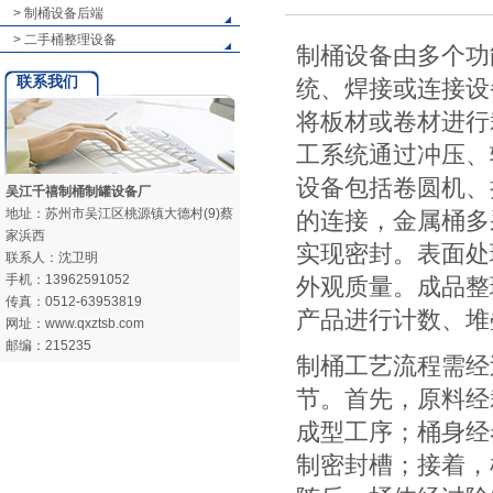
> 制桶设备后端
> 二手桶整理设备
制桶设备由多个功
联系我们
统、焊接或连接设
将板材或卷材进行
工系统通过冲压、
设备包括卷圆机、
吴江千禧制桶制罐设备厂
地址：苏州市吴江区桃源镇大德村(9)蔡
的连接，金属桶多
家浜西
实现密封。表面处
联系人：沈卫明
手机：13962591052
外观质量。成品整
传真：0512-63953819
产品进行计数、堆
网址：www.qxztsb.com
邮编：215235
制桶工艺流程需经
节。首先，原料经
成型工序；桶身经
制密封槽；接着，