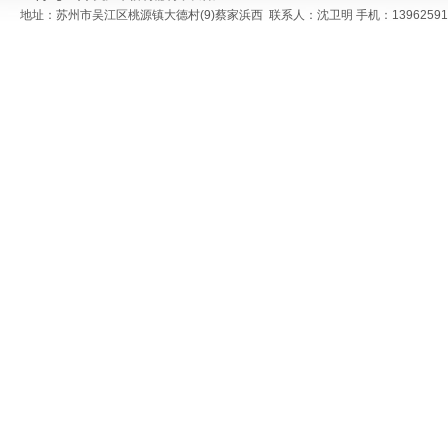
地址：苏州市吴江区桃源镇大德村(9)蔡家浜西 联系人：沈卫明 手机：13962591052 传真