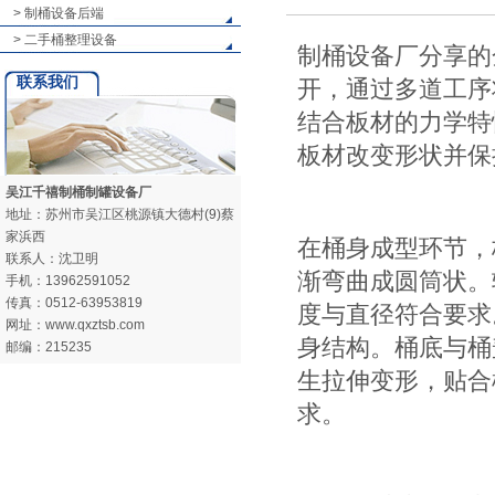
> 制桶设备后端
> 二手桶整理设备
制桶设备厂分享的
联系我们
开，通过多道工序
结合板材的力学特
板材改变形状并保
吴江千禧制桶制罐设备厂
地址：苏州市吴江区桃源镇大德村(9)蔡
家浜西
在桶身成型环节，
联系人：沈卫明
渐弯曲成圆筒状。
手机：13962591052
传真：0512-63953819
度与直径符合要求
网址：www.qxztsb.com
身结构。桶底与桶
邮编：215235
生拉伸变形，贴合
求。