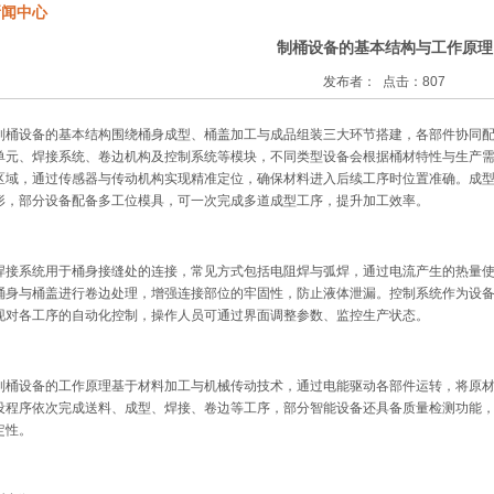
新闻中心
制桶设备的基本结构与工作原理
发布者： 点击：807
制桶设备的基本结构围绕桶身成型、桶盖加工与成品组装三大环节搭建，各部件协同
单元、焊接系统、卷边机构及控制系统等模块，不同类型设备会根据桶材特性与生产
区域，通过传感器与传动机构实现精准定位，确保材料进入后续工序时位置准确。成
形，部分设备配备多工位模具，可一次完成多道成型工序，提升加工效率。
焊接系统用于桶身接缝处的连接，常见方式包括电阻焊与弧焊，通过电流产生的热量
桶身与桶盖进行卷边处理，增强连接部位的牢固性，防止液体泄漏。控制系统作为设
现对各工序的自动化控制，操作人员可通过界面调整参数、监控生产状态。
制桶设备的工作原理基于材料加工与机械传动技术，通过电能驱动各部件运转，将原
设程序依次完成送料、成型、焊接、卷边等工序，部分智能设备还具备质量检测功能
定性。