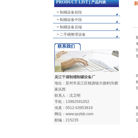
PRODUCT LIST
|
产品列表
> 制桶设备前段
> 制桶设备中段
> 制桶设备后端
> 二手桶整理设备
联系我们
吴江千禧制桶制罐设备厂
地址：苏州市吴江区桃源镇大德村(9)蔡
家浜西
联系人：沈卫明
手机：13962591052
传真：0512-63953819
网址：www.qxztsb.com
邮编：215235