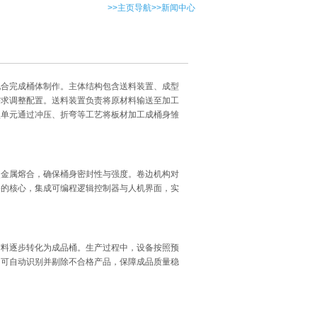
>>
主页导航
>>新闻中心
配合完成桶体制作。主体结构包含送料装置、成型
需求调整配置。送料装置负责将原材料输送至加工
型单元通过冲压、折弯等工艺将板材加工成桶身雏
使金属熔合，确保桶身密封性与强度。卷边机构对
备的核心，集成可编程逻辑控制器与人机界面，实
材料逐步转化为成品桶。生产过程中，设备按照预
，可自动识别并剔除不合格产品，保障成品质量稳