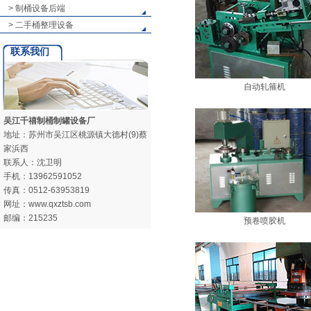
> 制桶设备后端
> 二手桶整理设备
联系我们
自动轧箍机
吴江千禧制桶制罐设备厂
地址：苏州市吴江区桃源镇大德村(9)蔡
家浜西
联系人：沈卫明
手机：13962591052
传真：0512-63953819
网址：www.qxztsb.com
邮编：215235
预卷喷胶机