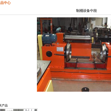
产品中心
制桶设备中段
关产品