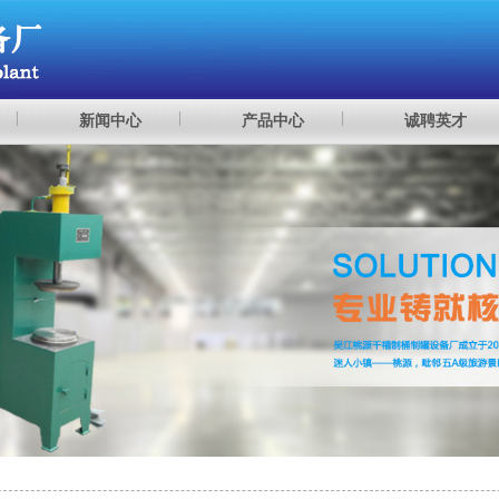
新闻中心
产品中心
诚聘英才