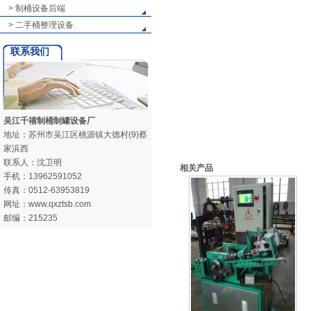
> 制桶设备后端
> 二手桶整理设备
联系我们
吴江千禧制桶制罐设备厂
地址：苏州市吴江区桃源镇大德村(9)蔡
家浜西
联系人：沈卫明
相关产品
手机：13962591052
传真：0512-63953819
网址：www.qxztsb.com
邮编：215235