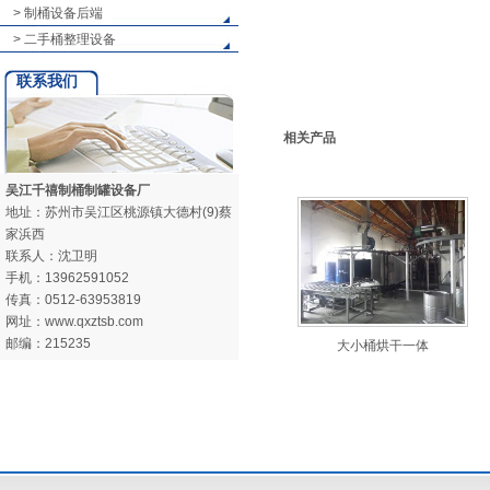
> 制桶设备后端
> 二手桶整理设备
联系我们
相关产品
吴江千禧制桶制罐设备厂
地址：苏州市吴江区桃源镇大德村(9)蔡
家浜西
联系人：沈卫明
手机：13962591052
传真：0512-63953819
网址：www.qxztsb.com
邮编：215235
大小桶烘干一体