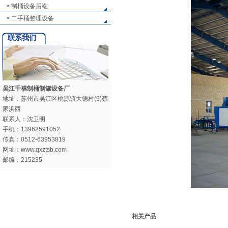
> 制桶设备后端
> 二手桶整理设备
联系我们
吴江千禧制桶制罐设备厂
地址：苏州市吴江区桃源镇大德村(9)蔡
家浜西
联系人：沈卫明
手机：13962591052
传真：0512-63953819
网址：www.qxztsb.com
邮编：215235
相关产品